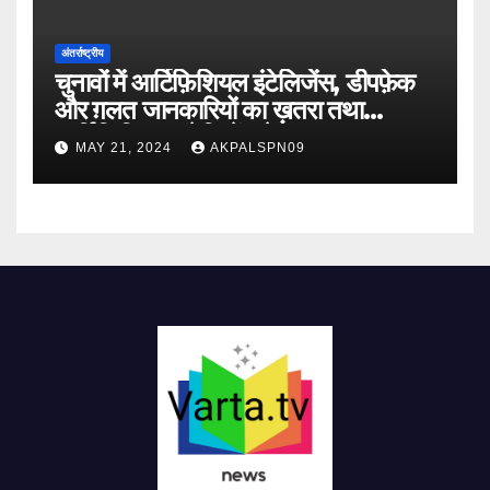
अंतर्राष्ट्रीय
चुनावों में आर्टिफ़िशियल इंटेलिजेंस, डीपफ़ेक
और ग़लत जानकारियों का ख़तरा तथा
आर्टिफिशियल इंटेलिजेंस के लाभ
MAY 21, 2024
AKPALSPN09